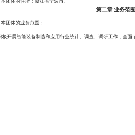
 本团体的住所：浙江省宁波市。
第二章
业务范
本团体的业务范围：
积极开展智能装备制造和应用行业统计、调查、调研工作，全面
专业政策法规提供专业咨询建议和决策依据
；
积极宣传贯彻政府有关方针、政策、法律、法规，为企业提供政
收集反馈本行业产品质量信息，组织本行业的技术情报和经济信
质量及检测等标准，推进标准的贯彻实施。
促进协会成员间的资源共享，促进成员间金融、技术、市场、知
大力促进智能制造产业上下游的深入合作、产业链协同研发、系
产品和解决方案的推荐、宣传、推广活动，加速智能制造技术与
组织、开展各种中介服务和技术服务，为会员企业提供个性化需