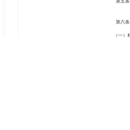
第五条
第六条
（一）
规划和各项
（二）
（三）
产业技术、
（四）
（五）
本行业优秀
（六）