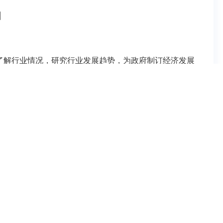
围
了解行业情况，研究行业发展趋势，为政府制订经济发展
策、法律、法规等咨询服务
；
息的收集与分析，协助政府部门组织制订、完善智能制造
识产权等方面的合作，组织重大共性技术研究；
统集成和配套合作。促进供需双方对接和区域合作，组织
产品的普及应用；
求的信息服务、技术、方案、管理咨询服务、专业培训