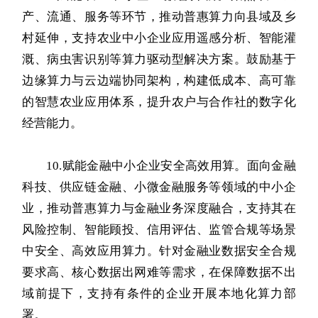
产、流通、服务等环节，推动普惠算力向县域及乡
村延伸，支持农业中小企业应用遥感分析、智能灌
溉、病虫害识别等算力驱动型解决方案。鼓励基于
边缘算力与云边端协同架构，构建低成本、高可靠
的智慧农业应用体系，提升农户与合作社的数字化
经营能力。
10.赋能金融中小企业安全高效用算。面向金融
科技、供应链金融、小微金融服务等领域的中小企
业，推动普惠算力与金融业务深度融合，支持其在
风险控制、智能顾投、信用评估、监管合规等场景
中安全、高效应用算力。针对金融业数据安全合规
要求高、核心数据出网难等需求，在保障数据不出
域前提下，支持有条件的企业开展本地化算力部
署。