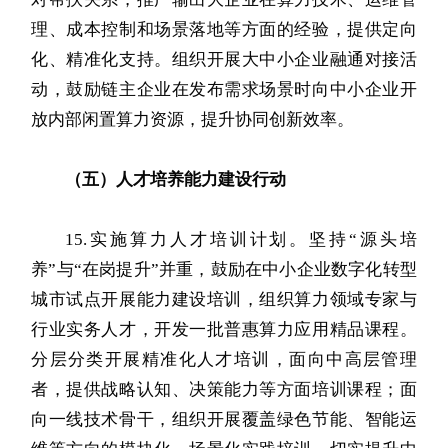
理、成本控制和场景落地等方面的经验，提供定向
化、精准化支持。组织开展大中小企业融通对接活
动，鼓励链主企业在发布需求场景时向中小企业开
放内部闲置算力资源，提升协同创新效率。
（五）人才培养能力建设行动
15.实施算力人才培训计划。坚持“源头培
养”与“在岗提升”并重，鼓励在中小企业数字化转型
城市试点开展能力建设培训，组织算力领域专家与
行业实务人才，开发一批普惠算力应用精品课程。
分层分类开展精准化人才培训，面向中高层管理
者，提供战略认知、决策能力等方面培训课程；面
向一线技术骨干，组织开展覆盖绿色节能、智能运