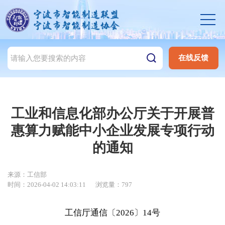
在线反馈
工业和信息化部办公厅关于开展普
惠算力赋能中小企业发展专项行动
的通知
来源：工信部
时间：2026-04-02 14:03:11
浏览量：797
工信厅通信〔2026〕14号