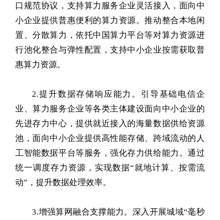
口规范协议，支持算力服务企业灵活接入，面向中
小企业提供普惠便利的算力资源。推动整合本地闲
置、分散算力，依托中国算力平台等对算力资源进
行池化整合与弹性配置，支持中小企业按需获取普
惠算力资源。
2.提升数据存储响应能力。引导基础电信企
业、算力服务企业等各类主体建设面向中小企业的
先进存力中心，提供就近接入的海量数据供给资源
池，面向中小企业提供高性能存储、跨域流动的人
工智能数据平台等服务，强化存力供给能力。通过
统一调度存力资源，实现数据“就地计算、按需流
动”，提升数据处理效率。
3.增强算网融合支撑能力。深入开展城域“毫秒