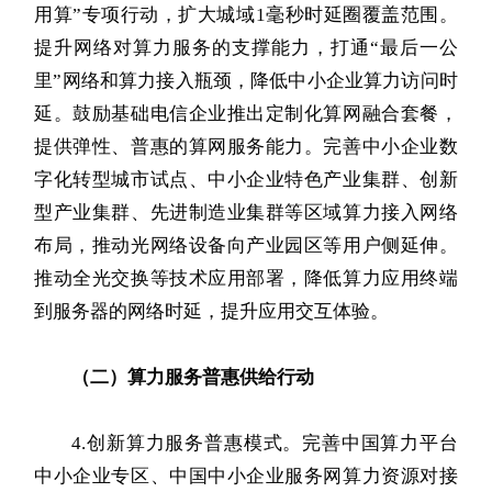
用算”专项行动，扩大城域1毫秒时延圈覆盖范围。
提升网络对算力服务的支撑能力，打通“最后一公
里”网络和算力接入瓶颈，降低中小企业算力访问时
延。鼓励基础电信企业推出定制化算网融合套餐，
提供弹性、普惠的算网服务能力。完善中小企业数
字化转型城市试点、中小企业特色产业集群、创新
型产业集群、先进制造业集群等区域算力接入网络
布局，推动光网络设备向产业园区等用户侧延伸。
推动全光交换等技术应用部署，降低算力应用终端
到服务器的网络时延，提升应用交互体验。
（二）算力服务普惠供给行动
4.创新算力服务普惠模式。完善中国算力平台
中小企业专区、中国中小企业服务网算力资源对接